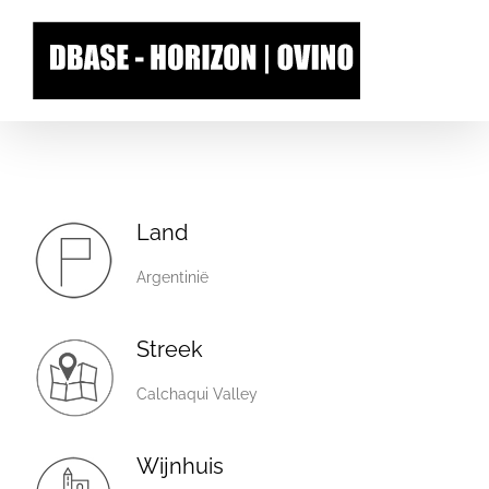
Skip
to
content
Land
Argentinië
Streek
Calchaqui Valley
Wijnhuis