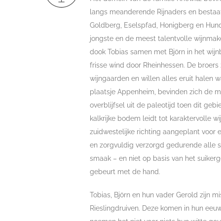
langs meanderende Rijnaders en bestaat
Goldberg, Eselspfad, Honigberg en Hund
jongste en de meest talentvolle wijnmake
dook Tobias samen met Björn in het wijnb
frisse wind door Rheinhessen. De broers 
wijngaarden en willen alles eruit halen w
plaatsje Appenheim, bevinden zich de me
overblijfsel uit de paleotijd toen dit geb
kalkrijke bodem leidt tot karaktervolle w
zuidwestelijke richting aangeplant voo
en zorgvuldig verzorgd gedurende alle se
smaak – en niet op basis van het suiker
gebeurt met de hand.
Tobias, Björn en hun vader Gerold zijn m
Rieslingdruiven. Deze komen in hun eeuw