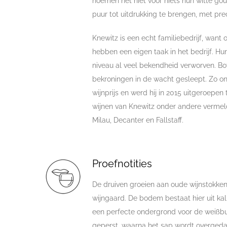
noemen het niet voor niets hun witte gou
puur tot uitdrukking te brengen, met preci
Knewitz is een echt familiebedrijf, want
hebben een eigen taak in het bedrijf. Hu
niveau al veel bekendheid verworven. Bo
bekroningen in de wacht gesleept. Zo ont
wijnprijs en werd hij in 2015 uitgeroepe
wijnen van Knewitz onder andere verme
Milau, Decanter en Fallstaff.
Proefnotities
De druiven groeien aan oude wijnstokken
wijngaard. De bodem bestaat hier uit ka
een perfecte ondergrond voor de weißbu
geperst, waarna het sap wordt overgedaa