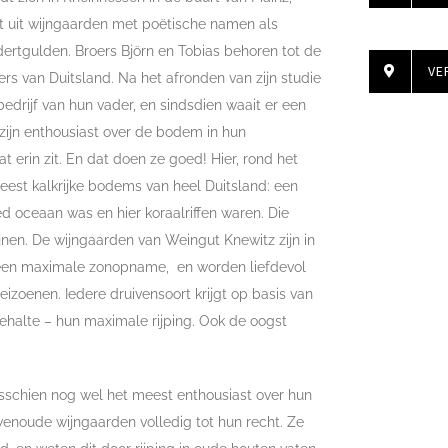
 uit wijngaarden met poëtische namen als
ertgulden. Broers Björn en Tobias behoren tot de
VE
rs van Duitsland. Na het afronden van zijn studie
edrijf van hun vader, en sindsdien waait er een
zijn enthousiast over de bodem in hun
at erin zit. En dat doen ze goed! Hier, rond het
est kalkrijke bodems van heel Duitsland: een
ied oceaan was en hier koraalriffen waren. Die
ijnen. De wijngaarden van Weingut Knewitz zijn in
r een maximale zonopname, en worden liefdevol
izoenen. Iedere druivensoort krijgt op basis van
gehalte – hun maximale rijping. Ook de oogst
isschien nog wel het meest enthousiast over hun
enoude wijngaarden volledig tot hun recht. Ze