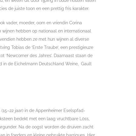
d, en weten dit door rijping in oude houten vaten
es de juiste toon en een prettig fris karakter.
 ook vader, moeder, oom en vriendin Corina
n wijnen hebben op nationaal en internationaal
vendien hebben ze met hun wijnen al diverse
ving Tobias de ‘Erste Traube’, een prestigieuze
n tot ‘Newcomer des Jahres’. Daarnaast staan de
ld in de Eichelmann Deutschland Weine, Gault
 (15–22 jaar) in de Appenheimer Eselspfad-
lksteen bedekt met een laag vruchtbare Löss,
rgunder. Na de oogst worden de druiven zacht
n in foeders en kleine gebruikte barriques. Hier