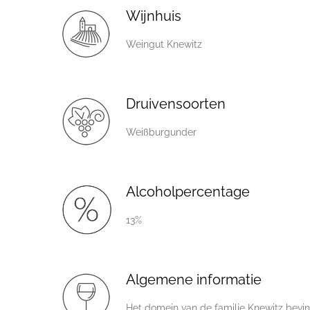
Wijnhuis
Weingut Knewitz
Druivensoorten
Weißburgunder
Alcoholpercentage
13%
Algemene informatie
Het domein van de familie Knewitz bevind