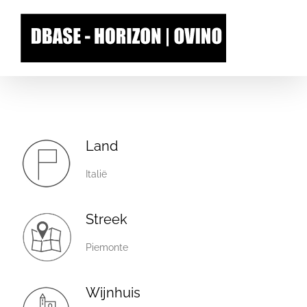
Skip
to
content
Land
Italië
Streek
Piemonte
Wijnhuis