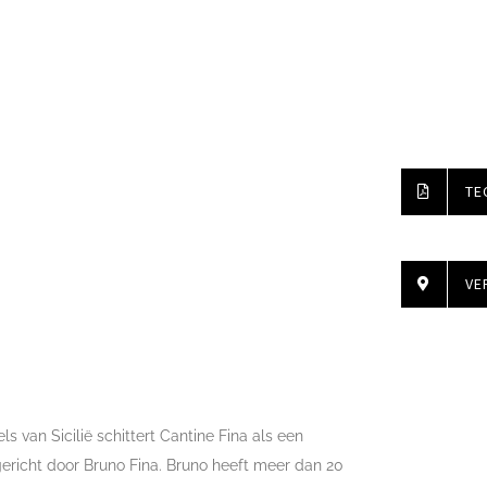
TE
VE
 van Sicilië schittert Cantine Fina als een
gericht door Bruno Fina. Bruno heeft meer dan 20