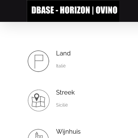
Skip
to
content
Land
Italië
Streek
Sicilië
Wijnhuis