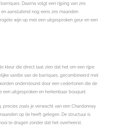
 barriques. Daarna volgt een rijping van zes
s en aansluitend nog eens zes maanden
 strogele wijn op met een uitgesproken geur en een
e kleur die direct laat zien dat het om een rijpe
elijke vanille van de barriques, gecombineerd met
’s worden ondersteund door een cedertonen die de
ze een uitgesproken en herkenbaar bouquet.
ig, precies zoals je verwacht van een Chardonnay
s maanden op lie heeft gelegen. De structuur is
ooi te dragen zonder dat het overheerst.