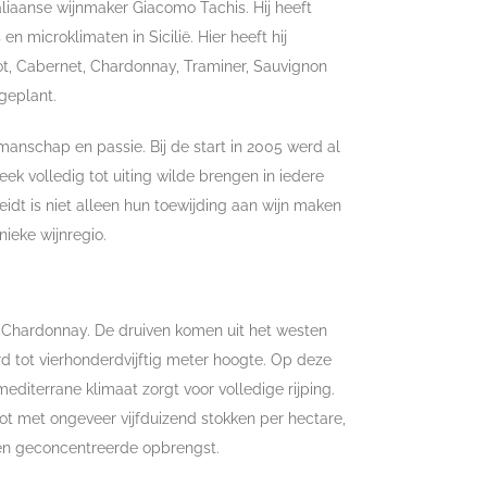
iaanse wijnmaker Giacomo Tachis. Hij heeft
n microklimaten in Sicilië. Hier heeft hij
lot, Cabernet, Chardonnay, Traminer, Sauvignon
geplant.
kmanschap en passie. Bij de start in 2005 werd al
reek volledig tot uiting wilde brengen in iedere
idt is niet alleen hun toewijding aan wijn maken
nieke wijnregio.
e Chardonnay. De druiven komen uit het westen
rd tot vierhonderdvijftig meter hoogte. Op deze
 mediterrane klimaat zorgt voor volledige rijping.
t met ongeveer vijfduizend stokken per hectare,
en geconcentreerde opbrengst.