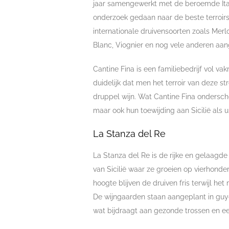
jaar samengewerkt met de beroemde Ital
onderzoek gedaan naar de beste terroirs e
internationale druivensoorten zoals Mer
Blanc, Viognier en nog vele anderen aan
Cantine Fina is een familiebedrijf vol va
duidelijk dat men het terroir van deze st
druppel wijn. Wat Cantine Fina ondersche
maar ook hun toewijding aan Sicilië als u
La Stanza del Re
La Stanza del Re is de rijke en gelaagd
van Sicilië waar ze groeien op vierhonde
hoogte blijven de druiven fris terwijl het
De wijngaarden staan aangeplant in guyo
wat bijdraagt aan gezonde trossen en e