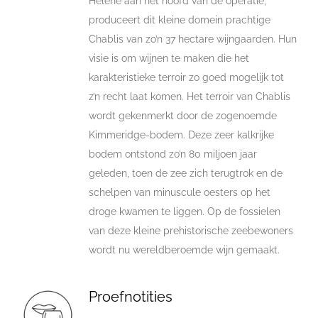
Hélène aan het hoofd van de operatie,
produceert dit kleine domein prachtige
Chablis van zo’n 37 hectare wijngaarden. Hun
visie is om wijnen te maken die het
karakteristieke terroir zo goed mogelijk tot
z’n recht laat komen. Het terroir van Chablis
wordt gekenmerkt door de zogenoemde
Kimmeridge-bodem. Deze zeer kalkrijke
bodem ontstond zo’n 80 miljoen jaar
geleden, toen de zee zich terugtrok en de
schelpen van minuscule oesters op het
droge kwamen te liggen. Op de fossielen
van deze kleine prehistorische zeebewoners
wordt nu wereldberoemde wijn gemaakt.
Proefnotities