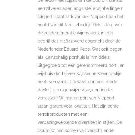
de Tedo – een zijtak van de Douro – die als
een zilveren ader langs steile wijnhellingen
slingert, staat Dirk van der Niepoort aan het
hoofd van dit familiebedrijf. Dirk is telg van
de zesde generatie wijnmakers, in een
bedrijf dat in 1842 werd opgericht door de
Nederlander Eduard Kebe. Wat ooit begon
als kleinschalig porthuis is inmiddels
uitgegroeid tot een gerenommeerd port- en
wijnhuis dat bij veel wijnkenners een plekje
heeft veroverd. Dirk weet dan ook, mede
dankzij zijn eigenwijze visie, continu te
verrassen! Wijnen en port van Niepoort
staan garant voor kwaliteit. Het zijn echte
terroirproducten met een
verbazingwekkende diversiteit in stijlen. De
Douro-wijnen komen van verschillende