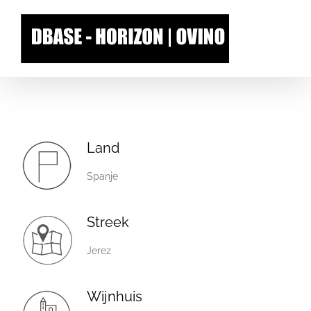
Skip
to
content
Land
Spanje
Streek
Jerez
Wijnhuis