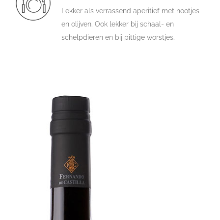
Lekker als verrassend aperitief met nootjes
en olijven. Ook lekker bij schaal- en
schelpdieren en bij pittige worstjes.