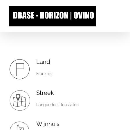
Skip
to
content
Land
Frankrijk
Streek
Languedoc-Roussillon
Wijnhuis