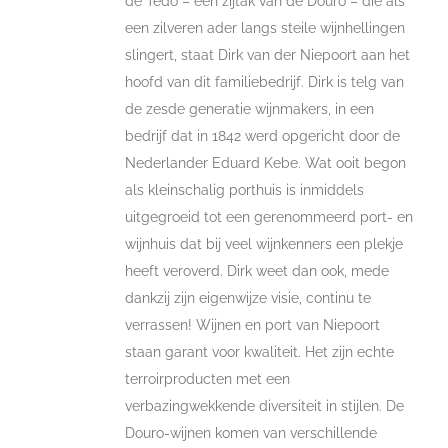
de Tedo – een zijtak van de Douro – die als
een zilveren ader langs steile wijnhellingen
slingert, staat Dirk van der Niepoort aan het
hoofd van dit familiebedrijf. Dirk is telg van
de zesde generatie wijnmakers, in een
bedrijf dat in 1842 werd opgericht door de
Nederlander Eduard Kebe. Wat ooit begon
als kleinschalig porthuis is inmiddels
uitgegroeid tot een gerenommeerd port- en
wijnhuis dat bij veel wijnkenners een plekje
heeft veroverd. Dirk weet dan ook, mede
dankzij zijn eigenwijze visie, continu te
verrassen! Wijnen en port van Niepoort
staan garant voor kwaliteit. Het zijn echte
terroirproducten met een
verbazingwekkende diversiteit in stijlen. De
Douro-wijnen komen van verschillende