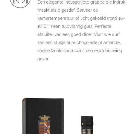
Een elegante, houtgerijpte grappa die indruk
maakt als digestief. Serveer op
kamertemperatuur of licht gekoeld (rond 16–
18 °C) in een tulpvormig glas. Perfecte
afsluiter van een goed diner. Voor wie durf
kan een stukje pure chocolade of amandel
koekje (zoals cantuccini) een extra beleving
geven.