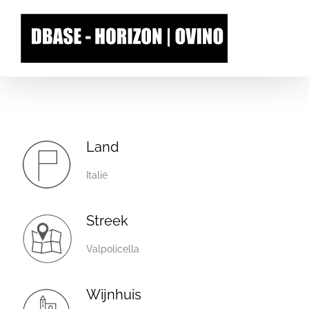
Skip
to
content
Land
Italië
Streek
Valpolicella
Wijnhuis