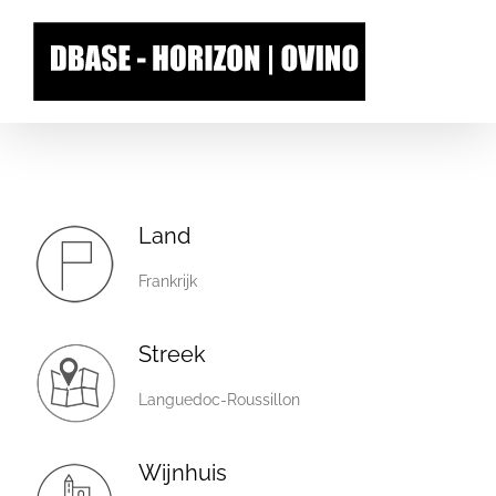
Skip
to
content
Land
Frankrijk
Streek
Languedoc-Roussillon
Wijnhuis