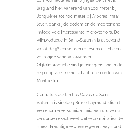
zo’n 760 hectares aan wijngaarden. Het is
laagland hier, variërend van 100 meter bij
Jonquières tot 300 meter bij Arboras, maar
levert dankzij de bodem en de mediterrane
invloed vele interessante micro-terroirs. De
wijnproductie in Saint-Saturnin is al bekend
e
vanaf de 9
eeuw, toen er tevens olijfolie en
zelfs zijde vandaan kwamen.
Olijfolieproductie vind je overigens nog in de
regio, op zeer kleine schaal ten noorden van
Montpellier.
Centrale kracht in Les Caves de Saint
Saturnin is vinoloog Bruno Raymond, die uit
een enorme verscheidenheid aan druiven uit
de dorpen exact weet welke combinaties de
meest krachtige expressie geven. Raymond