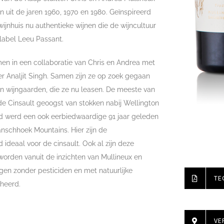
 uit de jaren 1960, 1970 en 1980. Geïnspireerd
wijnhuis nu authentieke wijnen die de wijncultuur
label Leeu Passant.
men in een collaboratie van Chris en Andrea met
er Analjit Singh. Samen zijn ze op zoek gegaan
 wijngaarden, die ze nu leasen. De meeste van
de Cinsault geoogst van stokken nabij Wellington
rd werd een ook eerbiedwaardige 91 jaar geleden
nschhoek Mountains. Hier zijn de
 ideaal voor de cinsault. Ook al zijn deze
worden vanuit de inzichten van Mullineux en
gen zonder pesticiden en met natuurlijke
TE
heerd.
VE