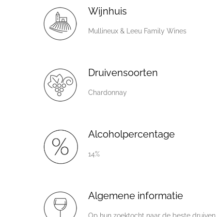
Wijnhuis
Mullineux & Leeu Family Wines
Druivensoorten
Chardonnay
Alcoholpercentage
14%
Algemene informatie
Op hun zoektocht naar de beste druiven 