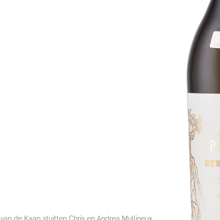
van de Kaap stuitten Chris en Andrea Mullineux