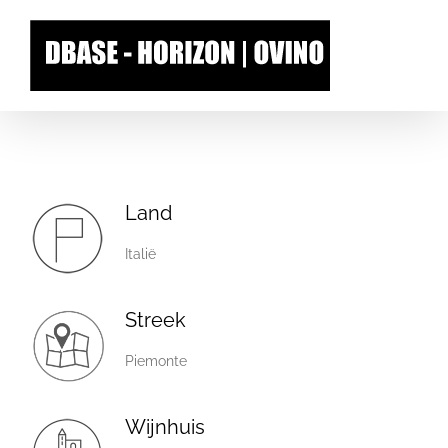
Skip
to
content
Land
Italië
Streek
Piemonte
Wijnhuis