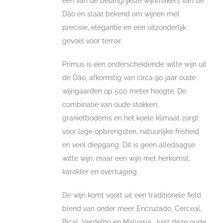
een van de belangrijkste wijnmakers van de
Dão en staat bekend om wijnen met
precisie, elegantie en een uitzonderlijk
gevoel voor terroir.
Primus is een onderscheidende witte wijn uit
de Dão, afkomstig van circa 90 jaar oude
wijngaarden op 500 meter hoogte. De
combinatie van oude stokken,
granietbodems en het koele klimaat zorgt
voor lage opbrengsten, natuurlijke frisheid
en veel diepgang. Dit is geen alledaagse
witte wijn, maar een wijn met herkomst,
karakter en overtuiging.
De wijn komt voort uit een traditionele field
blend van onder meer Encruzado, Cerceal,
Bical, Verdelho en Malvasia. Juist deze oude