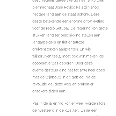
geschiedenis dateert terug naar 1958 toen
biermagnaat Jose Rovico Pais zijn 2900
hectare land aan de staat schonk. Deze
geste betekende een enorme ontwikkeling
voor de regio Sétubal. De regering kon grote
stukken land ter beschikking stellen aan
landarbeiders en liet er talloze
druivenstokken aanplanten. En wie
wijndruiven teelt, moet ook wijn maken: de
coöperatie was geboren. Door deze
overheidssteun ging het tot 1974 heel goed
met de wijnbouw in dit gebied. Na de
revolutie viel deze weg en braken er
onzekere tijden aan.
Pas in de jaren ’90 kon er weer worden fors
geïnvesteerd in de kwaliteit. En na een