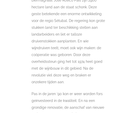
biermagnaat Jose Rovico Pais zijn 2900
hectare land aan de staat schonk. Deze
geste betekende een enorme ontwikkeling
voor de regio Sétubal. De regering kon grote
stukken land ter beschikking stellen aan
landarbeiders en liet er talloze
druivenstokken aanplanten. En wie
wijndruiven teelt, moet ook wijn maken: de
coöperatie was geboren. Door deze
overheidssteun ging het tot 1974 heel goed
met de wijnbouw in dit gebied. Na de
revolutie viel deze weg en braken er
onzekere tijden aan.
Pas in de jaren ’90 kon er weer worden fors
geïnvesteerd in de kwaliteit. En na een
grondige renovatie, de aanschaf van nieuwe