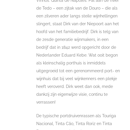
Vinhos: Quinta de Nápoles. Pal aan de rivier
de Tedo – een zijtak van de Douro – die als
een zilveren ader langs steile wijnhellingen
slingert, staat Dirk van der Niepoort aan het
hoofd van het familiebedrijf. Dirk is telg van
de zesde generatie wijnmakers, in een
bedrijf dat in 1842 werd opgericht door de
Nederlander Eduard Kebe. Wat ooit begon
als kleinschalig porthuis is inmiddels
uitgegroeid tot een gerenommeerd port- en
wijnhuis dat bij veel wijnkenners een plekje
heeft veroverd. Dirk weet dan ook, mede
dankzij zijn eigenwijze visie, continu te
verrassen!
De typische portdruivenrassen als Touriga
Nacional, Tinta Cão, Tinta Roriz en Tinta