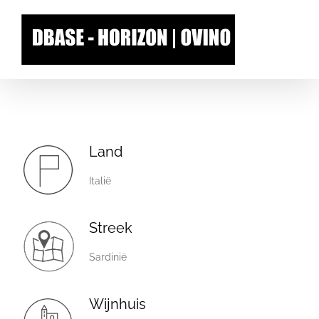
Skip
to
content
Land
Italië
Streek
Sardinië
Wijnhuis