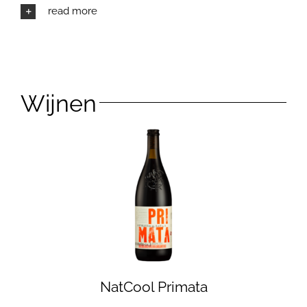
read more
Wijnen
NatCool Primata